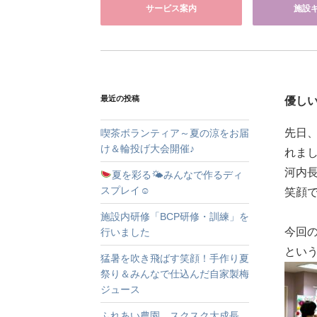
サービス案内
施設
最近の投稿
優し
先日
喫茶ボランティア～夏の涼をお届
け＆輪投げ大会開催♪
れま
河内
夏を彩る🌤みんなで作るディ
スプレイ☺
笑顔
施設内研修「BCP研修・訓練」を
今回の
行いました
とい
猛暑を吹き飛ばす笑顔！手作り夏
祭り＆みんなで仕込んだ自家製梅
ジュース
ふれあい農園、スクスク大成長