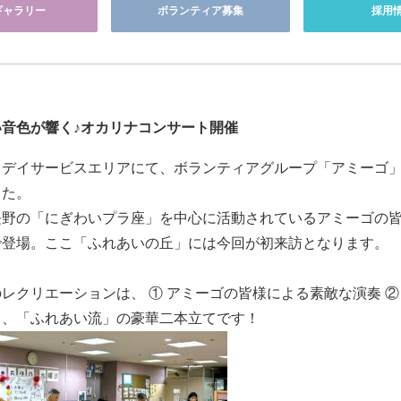
ギャラリー
ボランティア募集
採用
い音色が響く♪オカリナコンサート開催
、デイサービスエリアにて、ボランティアグループ「アミーゴ
した。
長野の「にぎわいプラ座」を中心に活動されているアミーゴの
で登場。ここ「ふれあいの丘」には今回が初来訪となります。
レクリエーションは、 ① アミーゴの皆様による素敵な演奏 
う、「ふれあい流」の豪華二本立てです！