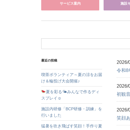
サービス案内
施設
最近の投稿
2026/
令和8
喫茶ボランティア～夏の涼をお届
け＆輪投げ大会開催♪
2026/
夏を彩る🌤みんなで作るディ
初観
スプレイ☺
施設内研修「BCP研修・訓練」を
2026/
行いました
笑顔
猛暑を吹き飛ばす笑顔！手作り夏