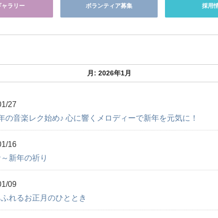
ギャラリー
ボランティア募集
採用
月:
2026年1月
01/27
年の音楽レク始め♪ 心に響くメロディーで新年を元気に！
01/16
音～新年の祈り
01/09
あふれるお正月のひととき