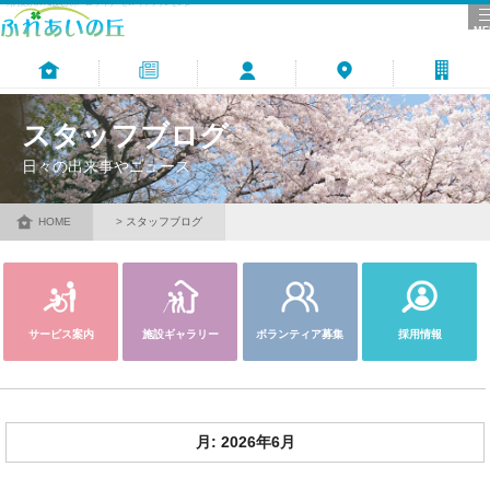
河内長野市の養護老人ホーム･デイサービス･ケアプランセンター
ME
トップ
更新情報
スタッフ
アクセス
財団サイト
スタッフブログ
日々の出来事やニュース
HOME
スタッフブログ
サービス案内
施設ギャラリー
ボランティア募集
採用情報
月:
2026年6月