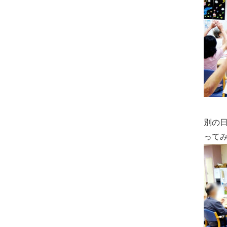
別の
って