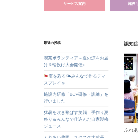
サービス案内
施設
最近の投稿
認知
喫茶ボランティア～夏の涼をお届
け＆輪投げ大会開催♪
夏を彩る🌤みんなで作るディ
スプレイ☺
施設内研修「BCP研修・訓練」を
行いました
猛暑を吹き飛ばす笑顔！手作り夏
祭り＆みんなで仕込んだ自家製梅
ジュース
ふれ
ふれあい農園、スクスク大成長