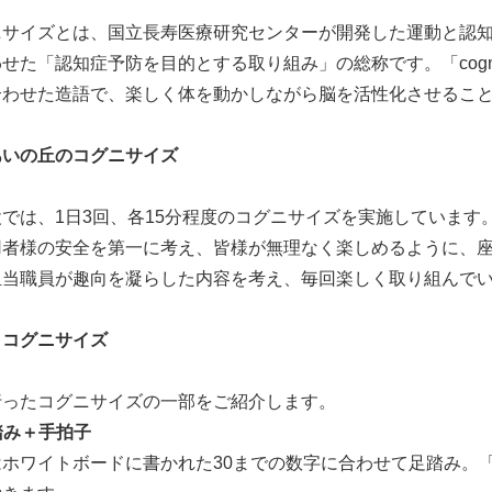
ニサイズとは、国立長寿医療研究センターが開発した運動と認
せた「認知症予防を目的とする取り組み」の総称です。「cogniti
合わせた造語で、楽しく体を動かしながら脳を活性化させるこ
あいの丘のコグニサイズ
では、1日3回、各15分程度のコグニサイズを実施しています
用者様の安全を第一に考え、皆様が無理なく楽しめるように、
担当職員が趣向を凝らした内容を考え、毎回楽しく取り組んで
！コグニサイズ
行ったコグニサイズの一部をご紹介します。
足踏み＋手拍子
はホワイトボードに書かれた30までの数字に合わせて足踏み。