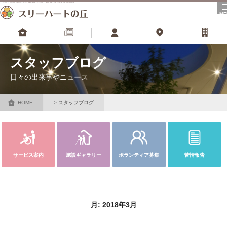
河内長野市の特別養護老人ホーム･老人介護福祉施設
ME
トップ
更新情報
スタッフ
アクセス
財団サイト
スタッフブログ
日々の出来事やニュース
HOME
スタッフブログ
サービス案内
施設ギャラリー
ボランティア募集
苦情報告
月:
2018年3月