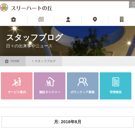
河内長野市の特別養護老人ホーム･老人介護福祉施設
ME
トップ
更新情報
スタッフ
アクセス
財団サイト
スタッフブログ
日々の出来事やニュース
HOME
スタッフブログ
サービス案内
施設ギャラリー
ボランティア募集
苦情報告
月:
2018年8月