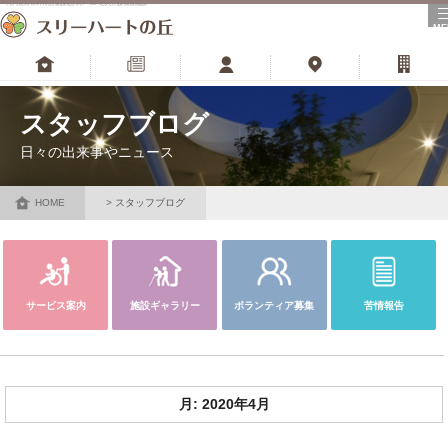
河内長野市の特別養護老人ホーム･老人介護福祉施設
ME
トップ
更新情報
スタッフ
アクセス
財団サイト
スタッフブログ
日々の出来事やニュース
HOME
スタッフブログ
サービス案内
施設ギャラリー
ボランティア募集
苦情報告
月:
2020年4月