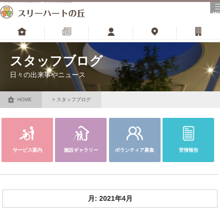
河内長野市の特別養護老人ホーム･老人介護福祉施設
ME
トップ
更新情報
スタッフ
アクセス
財団サイト
スタッフブログ
日々の出来事やニュース
HOME
スタッフブログ
サービス案内
施設ギャラリー
ボランティア募集
苦情報告
月:
2021年4月